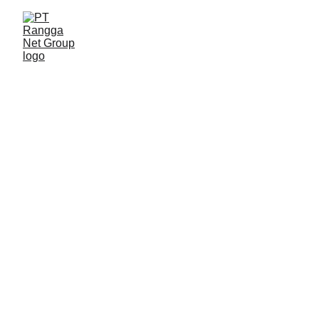
KEMITRAAN
Pradana
9/1/2025
1 min baca